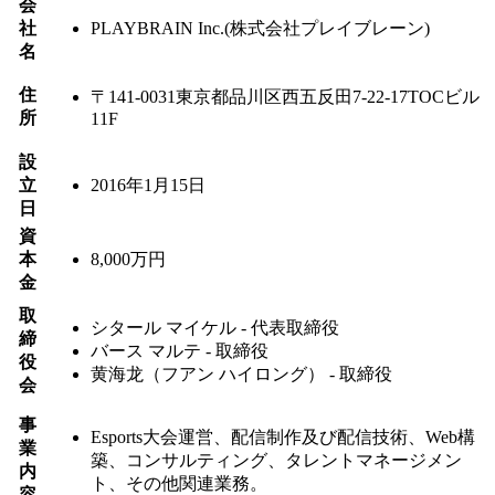
会
社
PLAYBRAIN Inc.
(株式会社プレイブレーン)
名
住
〒141-0031
東京都
品川区
西五反田7-22-17
TOCビル
所
11F
設
立
2016年1月15日
日
資
本
8,000万円
金
取
シタール マイケル - 代表取締役
締
バース マルテ - 取締役
役
黄海龙（フアン ハイロング） - 取締役
会
事
Esports大会運営、配信制作及び配信技術、Web構
業
築、コンサルティング、タレントマネージメン
内
ト、その他関連業務。
容