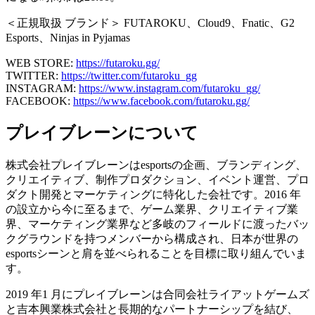
＜正規取扱 ブランド＞ FUTAROKU、Cloud9、Fnatic、G2
Esports、Ninjas in Pyjamas
WEB STORE:
https://futaroku.gg/
TWITTER:
https://twitter.com/futaroku_gg
INSTAGRAM:
https://www.instagram.com/futaroku_gg/
FACEBOOK:
https://www.facebook.com/futaroku.gg/
プレイブレーンについて
株式会社プレイブレーンはesportsの企画、ブランディング、
クリエイティブ、制作プロダクション、イベント運営、プロ
ダクト開発とマーケティングに特化した会社です。2016 年
の設立から今に至るまで、ゲーム業界、クリエイティブ業
界、マーケティング業界など多岐のフィールドに渡ったバッ
クグラウンドを持つメンバーから構成され、日本が世界の
esportsシーンと肩を並べられることを目標に取り組んでいま
す。
2019 年1 月にプレイブレーンは合同会社ライアットゲームズ
と吉本興業株式会社と長期的なパートナーシップを結び、