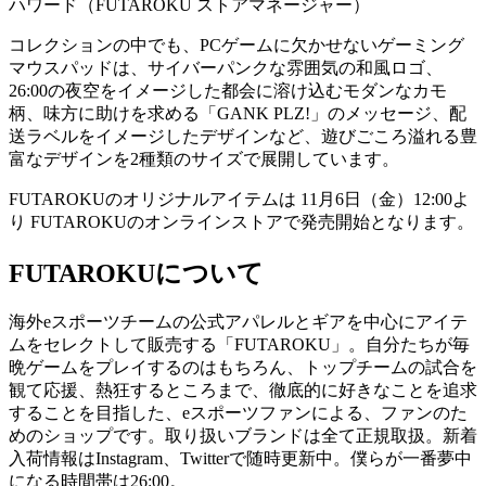
ハワード（FUTAROKU ストアマネージャー）
コレクションの中でも、PCゲームに欠かせないゲーミング
マウスパッドは、サイバーパンクな雰囲気の和風ロゴ、
26:00の夜空をイメージした都会に溶け込むモダンなカモ
柄、味方に助けを求める「GANK PLZ!」のメッセージ、配
送ラベルをイメージしたデザインなど、遊びごころ溢れる豊
富なデザインを2種類のサイズで展開しています。
FUTAROKUのオリジナルアイテムは 11月6日（金）12:00よ
り FUTAROKUのオンラインストアで発売開始となります。
FUTAROKUについて
海外eスポーツチームの公式アパレルとギアを中心にアイテ
ムをセレクトして販売する「FUTAROKU」。自分たちが毎
晩ゲームをプレイするのはもちろん、トップチームの試合を
観て応援、熱狂するところまで、徹底的に好きなことを追求
することを目指した、eスポーツファンによる、ファンのた
めのショップです。取り扱いブランドは全て正規取扱。新着
入荷情報はInstagram、Twitterで随時更新中。僕らが一番夢中
になる時間帯は26:00。