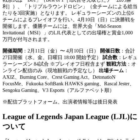
利］）、「トリプルラウンドロビン」（全チームによる総当
たりを3回実施）となります。 レギュラーシーズンの上位6
チームによるプレイオフを行い、4月10日（日）に決勝戦を
開催します。優勝チームには、世界大会「Mid-Season
Invitational（MSI）」のLJL代表としての出場権と賞金1,000
万円が付与されます。
開催期間
：2月11日（金）〜 4月10日（日）
開催日数
：合計
27日開催（水、金、日曜日 18:00 開始予定）
試合数
：レギュ
ラーシーズン 84試合 ※プレイオフ日程含まず
観戦方法
：オ
ンライン配信のみ（現地観戦の予定なし）
出場チーム
：
AXIZ、Burning Core、Crest Gaming Act、DetonatioN
FocusMe、Fukuoka SoftBank HAWKS gaming、Rascal Jester、
Sengoku Gaming、V3 Esports（アルファベット順）
※配信プラットフォーム、出演者情報等は後日発表
League of Legends Japan League (LJL)に
ついて