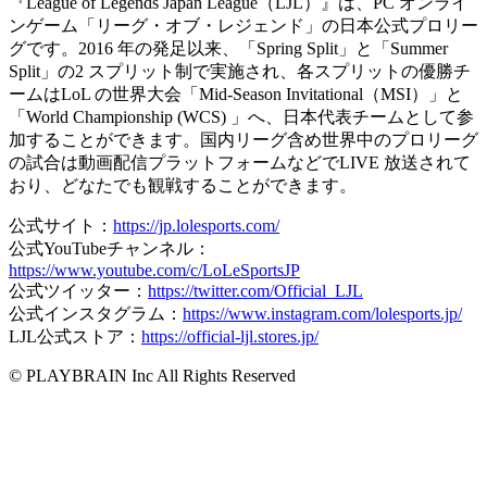
『League of Legends Japan League（LJL）』は、PC オンライ
ンゲーム「リーグ・オブ・レジェンド」の日本公式プロリー
グです。2016 年の発足以来、「Spring Split」と「Summer
Split」の2 スプリット制で実施され、各スプリットの優勝チ
ームはLoL の世界大会「Mid-Season Invitational（MSI）」と
「World Championship (WCS) 」へ、日本代表チームとして参
加することができます。国内リーグ含め世界中のプロリーグ
の試合は動画配信プラットフォームなどでLIVE 放送されて
おり、どなたでも観戦することができます。
公式サイト：
https://jp.lolesports.com/
公式YouTubeチャンネル：
https://www.youtube.com/c/LoLeSportsJP
公式ツイッター：
https://twitter.com/Official_LJL
公式インスタグラム：
https://www.instagram.com/lolesports.jp/
LJL公式ストア：
https://official-ljl.stores.jp/
© PLAYBRAIN Inc All Rights Reserved