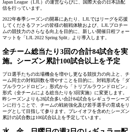
Japan League（LJL）の運営ならびに、国際大会の日本語配
信を行っています。
2022年春季シーズンの開幕にあたり、LJLではリーグを応援
してくださるファンの皆様の観戦体験および、LJLプロチー
ムの競技力のさらなる向上を目的に、新しい開催日程フォー
マットを「LJL 2022 Spring Split」より導入します。
全チーム総当たり3回の合計84試合を実
施。シーズン累計100試合以上を予定
プロ選手たちの出場機会を増やし更なる競技力の向上と、チ
ーム同士の対戦回数を増やすことを目的に、対戦形式を「ダ
ブルラウンドロビン」形式から「トリプルラウンドロビン」
形式（全チームによる総当たりを3回実施）に変更します。
昨シーズンよりも28試合多い合計84試合をレギュラーシーズ
ンに行うことで、チームの戦術強化及び若手選手の育成をリ
ーグとして目指して参ります。プレイオフを含めたシーズン
累計の試合数は100試合以上を予定しています。
水、金、日曜日の週3日のレギュラー配